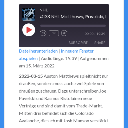
NHL
Play
/
1x
00:00
19:39
Rewind
Fast
Episode
SUBSCRIBE
SHARE
10
Forward
Datei herunterladen
|
In neuem Fenster
Seconds
30
abspielen
|
Audiolänge: 19:39
|
Aufgenommen
seconds
SHARE
RSS FEED
am 15. März 2022
LINK
2022-03-15
Auston Matthews spielt nicht nur
draußen, sondern muss auch zwei Spiele von
EMBED
draußen zuschauen. Dazu unterschreiben Joe
Pavelski und Rasmus Ristolainen neue
Verträge und sind damit vom Trade-Markt.
Mitten drin befindet sich die Colorado
Avalanche, die sich mit Josh Manson verstärkt.