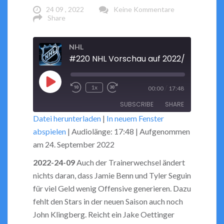
24 09 , 2022
Keine Kommentare
Share
NHL
Play
/
1x
00:00
17:48
Rewind
Fast
Episode
SUBSCRIBE
SHARE
10
Forward
Datei herunterladen
|
In neuem Fenster
Seconds
30
abspielen
|
Audiolänge: 17:48
|
Aufgenommen
seconds
SHARE
RSS FEED
am 24. September 2022
LINK
2022-24-09
Auch der Trainerwechsel ändert
nichts daran, dass Jamie Benn und Tyler Seguin
EMBED
für viel Geld wenig Offensive generieren. Dazu
fehlt den Stars in der neuen Saison auch noch
John Klingberg. Reicht ein Jake Oettinger