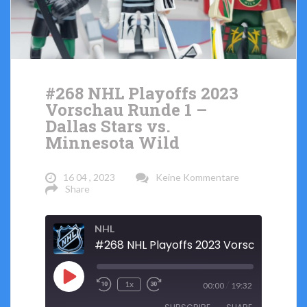
#268 NHL Playoffs 2023
Vorschau Runde 1 –
Dallas Stars vs.
Minnesota Wild
16 04 , 2023
Keine Kommentare
Share
NHL
Play
/
1x
00:00
19:32
Rewind
Fast
Episode