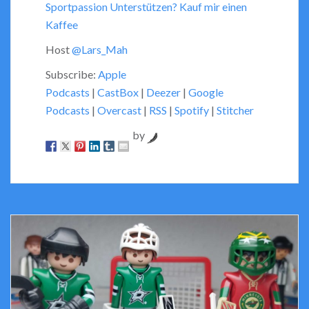
Sportpassion Unterstützen? Kauf mir einen
Kaffee
Host
@Lars_Mah
Subscribe:
Apple
Podcasts
|
CastBox
|
Deezer
|
Google
Podcasts
|
Overcast
|
RSS
|
Spotify
|
Stitcher
by