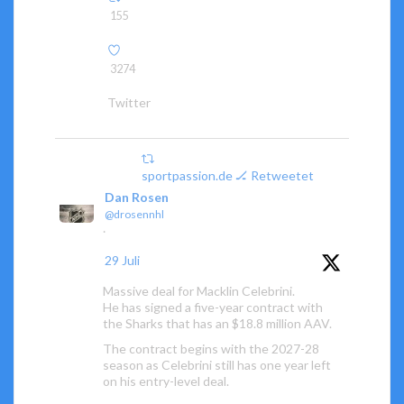
155
3274
Twitter
sportpassion.de 🏒 Retweetet
Dan Rosen
@drosennhl
·
29 Juli
Massive deal for Macklin Celebrini.
He has signed a five-year contract with
the Sharks that has an $18.8 million AAV.
The contract begins with the 2027-28
season as Celebrini still has one year left
on his entry-level deal.