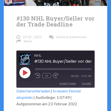
#130 NHL Buyer/Seller vor
der Trade Deadline
23 02 , 2022
Keine Kommentare
Share
NHL
Play
/
1x
00:00
1:07:49
Rewind
Fast
Episode
SUBSCRIBE
SHARE
10
Forward
Datei herunterladen
|
In neuem Fenster
Seconds
30
abspielen
|
Audiolänge: 1:07:49
|
seconds
SHARE
RSS FEED
Aufgenommen am 23. Februar 2022
LINK