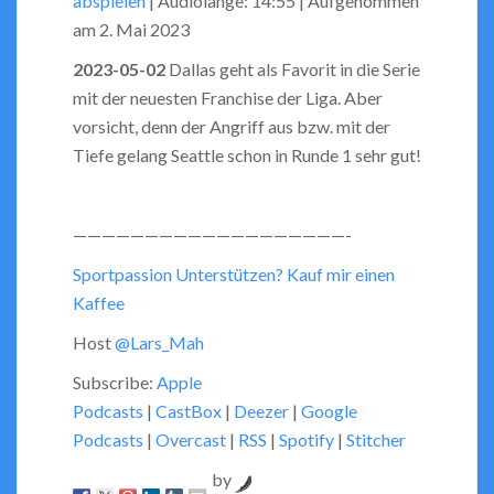
abspielen
|
Audiolänge: 14:55
|
Aufgenommen
seconds
SHARE
RSS FEED
am 2. Mai 2023
LINK
2023-05-02
Dallas geht als Favorit in die Serie
mit der neuesten Franchise der Liga. Aber
EMBED
vorsicht, denn der Angriff aus bzw. mit der
Tiefe gelang Seattle schon in Runde 1 sehr gut!
———————————————————-
Sportpassion Unterstützen? Kauf mir einen
Kaffee
Host
@Lars_Mah
Subscribe:
Apple
Podcasts
|
CastBox
|
Deezer
|
Google
Podcasts
|
Overcast
|
RSS
|
Spotify
|
Stitcher
by