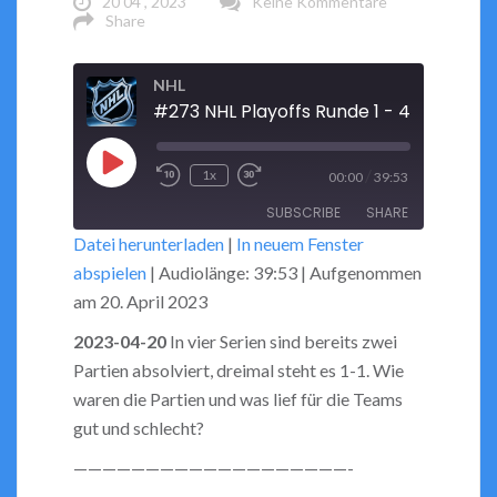
20 04 , 2023
Keine Kommentare
Share
NHL
Play
/
1x
00:00
39:53
Rewind
Fast
Episode
SUBSCRIBE
SHARE
10
Forward
Datei herunterladen
|
In neuem Fenster
Seconds
30
abspielen
|
Audiolänge: 39:53
|
Aufgenommen
seconds
SHARE
RSS FEED
am 20. April 2023
LINK
2023-04-20
In vier Serien sind bereits zwei
Partien absolviert, dreimal steht es 1-1. Wie
EMBED
waren die Partien und was lief für die Teams
gut und schlecht?
———————————————————-