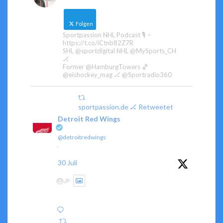
Folgen
Sportpassion NHL Podcast 🎙️ –
https://t.co/iCtnb82Z7R
SHL @sportdigital NHL @MySports_CH
🏒
Former @HamburgTowers 🏀
@eishockey_mag 🏒 @Sportradio360
sportpassion.de 🏒 Retweetet
Detroit Red Wings
@detroitredwings
·
30 Juli
🎂🎉