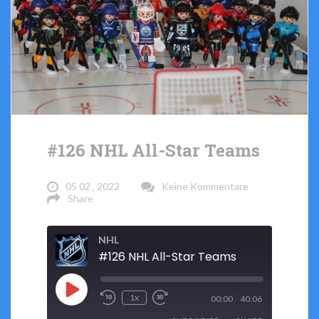
#126 NHL All-Star Teams
05 02 , 2022
Keine Kommentare
Share
NHL
#126 NHL All-Star Teams
Play
/
1x
00:00
40:06
Rewind
Fast
Episode