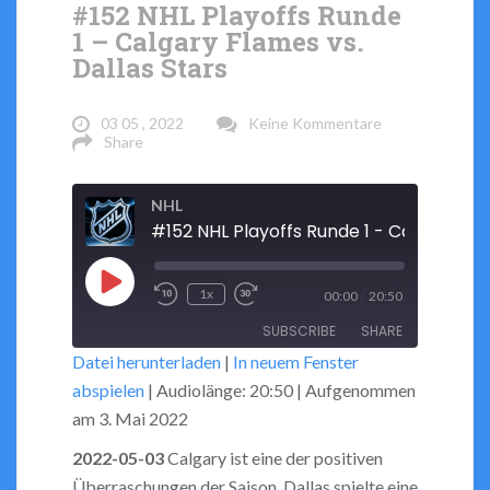
#152 NHL Playoffs Runde
1 – Calgary Flames vs.
Dallas Stars
03 05 , 2022
Keine Kommentare
Share
NHL
Play
/
1x
00:00
20:50
Rewind
Fast
Episode
SUBSCRIBE
SHARE
10
Forward
Datei herunterladen
|
In neuem Fenster
Seconds
30
abspielen
|
Audiolänge: 20:50
|
Aufgenommen
seconds
SHARE
RSS FEED
am 3. Mai 2022
LINK
2022-05-03
Calgary ist eine der positiven
Überraschungen der Saison. Dallas spielte eine