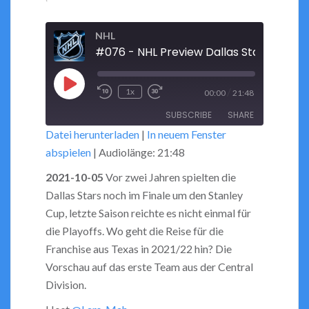
NHL
#076 - NHL Preview Dallas Stars 2021_
Play
/
1x
00:00
21:48
Rewind
Fast
Episode
SUBSCRIBE
SHARE
10
Forward
Datei herunterladen
|
In neuem Fenster
Seconds
30
abspielen
|
Audiolänge: 21:48
seconds
SHARE
RSS FEED
2021-10-05
Vor zwei Jahren spielten die
LINK
Dallas Stars noch im Finale um den Stanley
Cup, letzte Saison reichte es nicht einmal für
EMBED
die Playoffs. Wo geht die Reise für die
Franchise aus Texas in 2021/22 hin? Die
Vorschau auf das
erste Team aus der Central
Division.