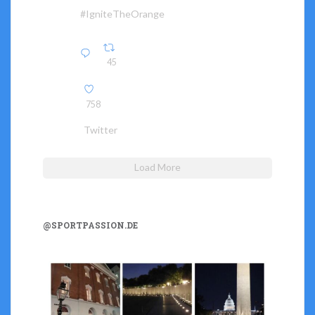
#IgniteTheOrange
45
758
Twitter
Load More
@SPORTPASSION.DE