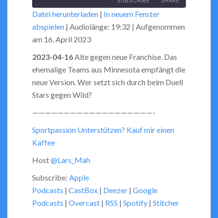
SUBSCRIBE
SHARE
10
Forward
Datei herunterladen
|
In neuem Fenster
Seconds
30
abspielen
|
Audiolänge: 19:32
|
Aufgenommen
seconds
SHARE
RSS FEED
am 16. April 2023
LINK
2023-04-16
Alte gegen neue Franchise. Das
ehemalige Teams aus Minnesota empfängt die
EMBED
neue Version. Wer setzt sich durch beim Duell
Stars gegen Wild?
———————————————————-
Sportpassion Unterstützen? Kauf mir einen
Kaffee
Host
@Lars_Mah
Subscribe:
Apple
Podcasts
|
CastBox
|
Deezer
|
Google
Podcasts
|
Overcast
|
RSS
|
Spotify
|
Stitcher