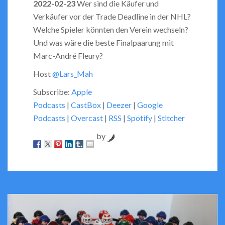
2022-02-23
Wer sind die Käufer und
Verkäufer vor der Trade Deadline in der NHL?
EMBED
Welche Spieler könnten den Verein wechseln?
Und was wäre die beste Finalpaarung mit
Marc-André Fleury?
Host
@Lars_Mah
Subscribe:
Apple
Podcasts
|
CastBox
|
Deezer
|
Google
Podcasts
|
Overcast
|
RSS
|
Spotify
|
Stitcher
by