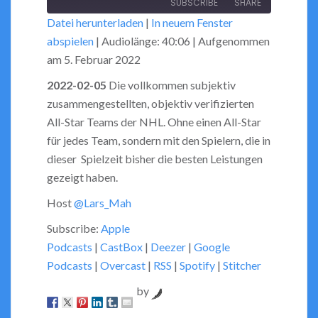
SUBSCRIBE
SHARE
10
Forward
Datei herunterladen
|
In neuem Fenster
Seconds
30
abspielen
|
Audiolänge: 40:06
|
Aufgenommen
seconds
SHARE
RSS FEED
am 5. Februar 2022
LINK
2022-02-05
Die vollkommen subjektiv
zusammengestellten, objektiv verifizierten
EMBED
All-Star Teams der NHL. Ohne einen All-Star
für jedes Team, sondern mit den Spielern, die in
dieser Spielzeit bisher die besten Leistungen
gezeigt haben.
Host
@Lars_Mah
Subscribe:
Apple
Podcasts
|
CastBox
|
Deezer
|
Google
Podcasts
|
Overcast
|
RSS
|
Spotify
|
Stitcher
by