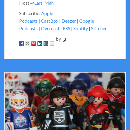
Host
@Lars_Mah
Subscribe:
Apple
Podcasts
|
CastBox
|
Deezer
|
Google
Podcasts
|
Overcast
|
RSS
|
Spotify
|
Stitcher
by