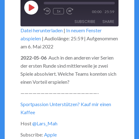
Play
/
1x
00:00
25:59
Rewind
Fast
Episode
SUBSCRIBE
SHARE
10
Forward
Datei herunterladen
|
In neuem Fenster
Seconds
30
abspielen
|
Audiolänge: 25:59
|
Aufgenommen
seconds
SHARE
RSS FEED
am 6. Mai 2022
LINK
2022-05-06
Auch in den anderen vier Serien
der ersten Runde sind mittlerweile je zwei
EMBED
Spiele absolviert. Welche Teams konnten sich
einen Vorteil erspielen?
———————————————————-
Sportpassion Unterstützen? Kauf mir einen
Kaffee
Host
@Lars_Mah
Subscribe:
Apple