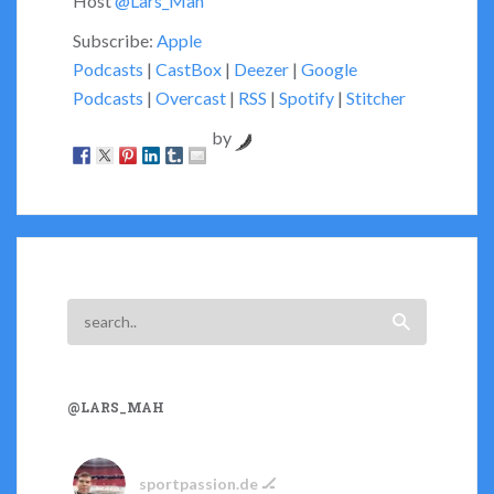
Host
@Lars_Mah
Subscribe:
Apple
Podcasts
|
CastBox
|
Deezer
|
Google
Podcasts
|
Overcast
|
RSS
|
Spotify
|
Stitcher
by
@LARS_MAH
sportpassion.de 🏒