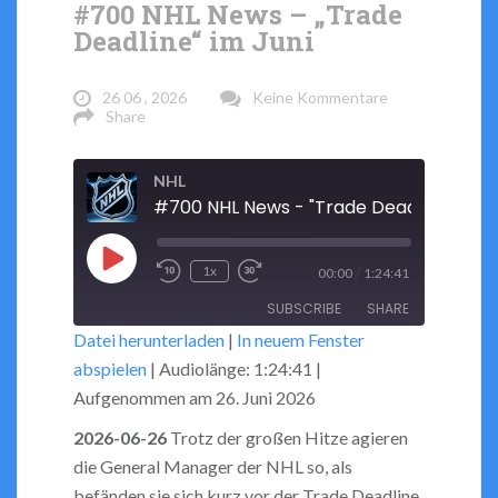
#700 NHL News – „Trade
Deadline“ im Juni
26 06 , 2026
Keine Kommentare
Share
NHL
#700 NHL News - "Trade Deadline" im J
Play
/
1x
00:00
1:24:41
Rewind
Fast
Episode
SUBSCRIBE
SHARE
10
Forward
Datei herunterladen
|
In neuem Fenster
Seconds
30
abspielen
|
Audiolänge: 1:24:41
|
seconds
SHARE
RSS FEED
Aufgenommen am 26. Juni 2026
LINK
2026-06-26
Trotz der großen Hitze agieren
die General Manager der NHL so, als
EMBED
befänden sie sich kurz vor der Trade Deadline.