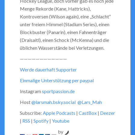
Hockey League, doch vorher gab es noch jede
EMBED
Menge Rekorde (Kane, Hattricks),
Kontroversen (Wilson again), eine „Schlacht“
unter freiem Himmel (Stadium Series), einen
Blockbuster (Panarin), einen Fahnenträger
(Draisaitl), einen Schock (McKenna) und die
üblichen Wasserstände bei Verletzungen.
————————————
Werde dauerhaft Supporter
Einmalige Unterstützung per paypal
Instagram
sportpassion.de
Host
@larsmah.bsky.social
@Lars_Mah
Subscribe:
Apple Podcasts
|
CastBox
|
Deezer
|
RSS
|
Spotify
|
Youtube
by