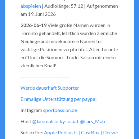
abspielen
|
Audiolänge: 57:12
|
Aufgenommen
seconds
SHARE
RSS FEED
am 19. Juni 2026
LINK
2026-06-19
Viele große Namen wurden in
Toronto gehandelt, letztlich wurden ziemliche
EMBED
Neulinge und unbekanntere Namen für
wichtige Positionen verpfichtet. Aber Toronte
eröffnet die Sommer-Trade-Saison mit einem
ziemlichen Knall!
————————————
Werde dauerhaft Supporter
Einmalige Unterstützung per paypal
Instagram
sportpassion.de
Host
@larsmah.bsky.social
@Lars_Mah
Subscribe:
Apple Podcasts
|
CastBox
|
Deezer