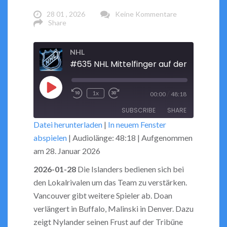
28 01 , 2026
Keine Kommentare
Share
NHL
Play
/
1x
00:00
48:18
Rewind
Fast
Episode
SUBSCRIBE
SHARE
10
Forward
Datei herunterladen
|
In neuem Fenster
Seconds
30
abspielen
|
Audiolänge: 48:18
|
Aufgenommen
seconds
SHARE
RSS FEED
am 28. Januar 2026
LINK
2026-01-28
Die Islanders bedienen sich bei
den Lokalrivalen um das Team zu verstärken.
EMBED
Vancouver gibt weitere Spieler ab. Doan
verlängert in Buffalo, Malinski in Denver. Dazu
zeigt Nylander seinen Frust auf der Tribüne