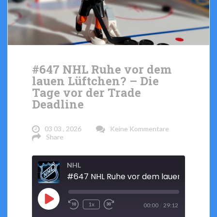
#647 NHL Ruhe vor dem
lauen Lüftchen? – Die
Tage vor der Trade
Deadline
03 03 , 2026
Keine Kommentare
Share
NHL
Play
/
1x
00:00
29:12
Rewind
Fast
Episode