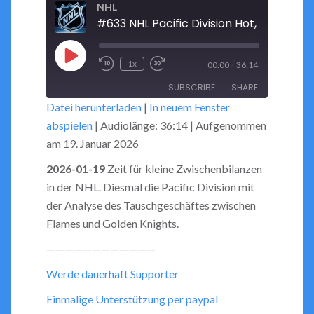
NHL
Play
/
1x
00:00
36:14
Rewind
Fast
Episode
SUBSCRIBE
SHARE
10
Forward
Datei herunterladen
|
In neuem Fenster
Seconds
30
abspielen
|
Audiolänge: 36:14
|
Aufgenommen
seconds
SHARE
RSS FEED
am 19. Januar 2026
LINK
2026-01-19
Zeit für kleine Zwischenbilanzen
in der NHL. Diesmal die Pacific Division mit
EMBED
der Analyse des Tauschgeschäftes zwischen
Flames und Golden Knights.
————————————
Werde dauerhaft Supporter
Einmalige Unterstützung per paypal