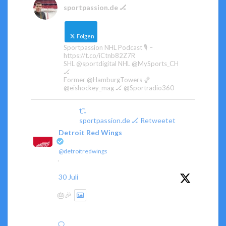
sportpassion.de 🏒
Folgen
Sportpassion NHL Podcast 🎙️ –
https://t.co/iCtnb82Z7R
SHL @sportdigital NHL @MySports_CH
🏒
Former @HamburgTowers 🏀
@eishockey_mag 🏒 @Sportradio360
sportpassion.de 🏒 Retweetet
Detroit Red Wings
@detroitredwings
·
30 Juli
🎂🎉