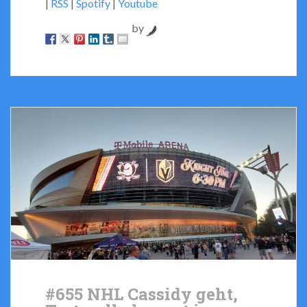
|
RSS
|
Spotify
|
Youtube
by
#655 NHL Cassidy geht,