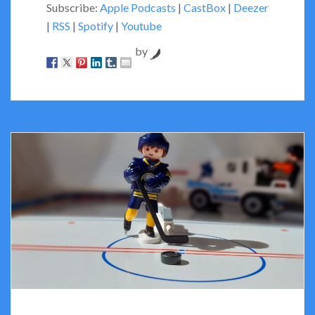
Subscribe:
Apple Podcasts
|
CastBox
|
Deezer
|
RSS
|
Spotify
|
Youtube
by