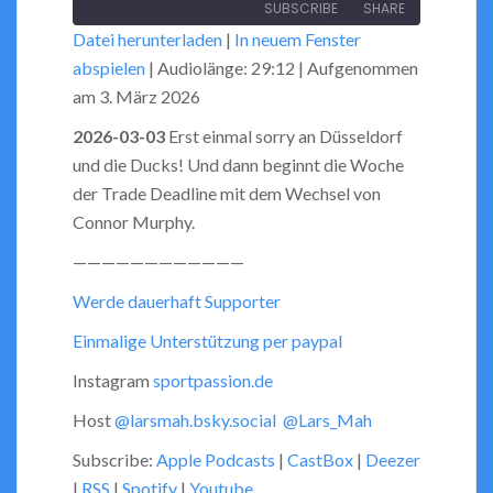
SUBSCRIBE
SHARE
10
Forward
Datei herunterladen
|
In neuem Fenster
Seconds
30
abspielen
|
Audiolänge: 29:12
|
Aufgenommen
seconds
SHARE
RSS FEED
am 3. März 2026
LINK
2026-03-03
Erst einmal sorry an Düsseldorf
und die Ducks! Und dann beginnt die Woche
EMBED
der Trade Deadline mit dem Wechsel von
Connor Murphy.
————————————
Werde dauerhaft Supporter
Einmalige Unterstützung per paypal
Instagram
sportpassion.de
Host
@larsmah.bsky.social
@Lars_Mah
Subscribe:
Apple Podcasts
|
CastBox
|
Deezer
|
RSS
|
Spotify
|
Youtube