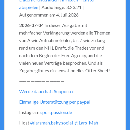
Seconds
30
abspielen
|
Audiolänge: 3:23:21
|
seconds
SHARE
RSS FEED
Aufgenommen am 4. Juli 2026
LINK
2026-07-04
In dieser Ausgabe mit
mehrfacher Verlängerung werden alle Themen
EMBED
von A wie Aufnahmefehler, bis Z wie zu lang
rund um den NHL Draft, die Trades vor und
nach dem Beginn der Free Agency, und die
vielen neuen Verträge besprochen. Und als
Zugabe gibt es ein sensationelles Offer Sheet!
————————————
Werde dauerhaft Supporter
Einmalige Unterstützung per paypal
Instagram
sportpassion.de
Host
@larsmah.bsky.social
@Lars_Mah