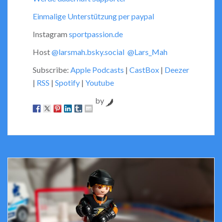
Einmalige Unterstützung per paypal
Instagram
sportpassion.de
Host
@larsmah.bsky.social
@Lars_Mah
Subscribe:
Apple Podcasts
|
CastBox
|
Deezer
|
RSS
|
Spotify
|
Youtube
by