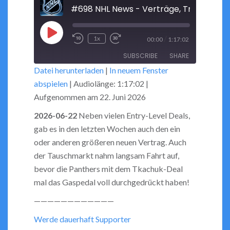
Play
/
1x
00:00
1:17:02
Rewind
Fast
Episode
SUBSCRIBE
SHARE
10
Forward
Datei herunterladen
|
In neuem Fenster
Seconds
30
abspielen
|
Audiolänge: 1:17:02
|
seconds
SHARE
RSS FEED
Aufgenommen am 22. Juni 2026
LINK
2026-06-22
Neben vielen Entry-Level Deals,
gab es in den letzten Wochen auch den ein
EMBED
oder anderen größeren neuen Vertrag. Auch
der Tauschmarkt nahm langsam Fahrt auf,
bevor die Panthers mit dem Tkachuk-Deal
mal das Gaspedal voll durchgedrückt haben!
————————————
Werde dauerhaft Supporter