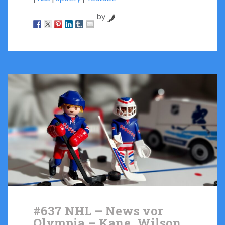
by
#637 NHL – News vor
Olympia – Kane, Wilson,