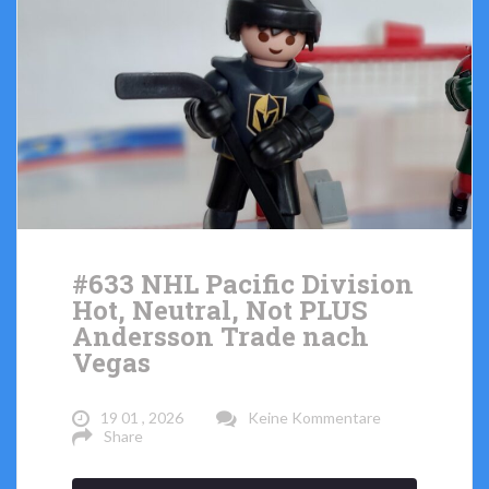
#633 NHL Pacific Division
Hot, Neutral, Not PLUS
Andersson Trade nach
Vegas
19 01 , 2026
Keine Kommentare
Share