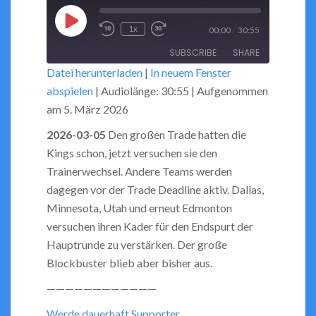
Play
/
1x
00:00
30:55
Rewind
Fast
Episode
SUBSCRIBE
SHARE
10
Forward
Datei herunterladen
|
In neuem Fenster
Seconds
30
abspielen
|
Audiolänge: 30:55
|
Aufgenommen
seconds
SHARE
RSS FEED
am 5. März 2026
LINK
2026-03-05
Den großen Trade hatten die
Kings schon, jetzt versuchen sie den
EMBED
Trainerwechsel. Andere Teams werden
dagegen vor der Trade Deadline aktiv. Dallas,
Minnesota, Utah und erneut Edmonton
versuchen ihren Kader für den Endspurt der
Hauptrunde zu verstärken. Der große
Blockbuster blieb aber bisher aus.
————————————
Werde dauerhaft Supporter