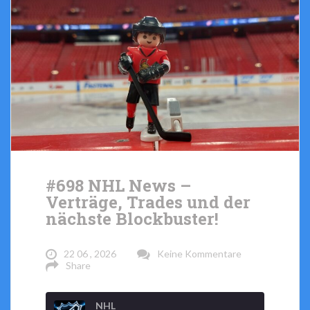
#698 NHL News –
Verträge, Trades und der
nächste Blockbuster!
22 06 , 2026
Keine Kommentare
Share
NHL