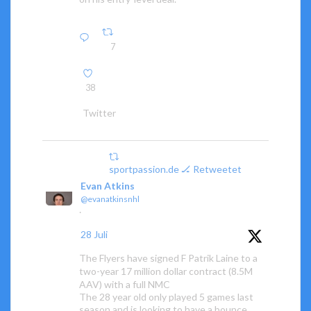
7
38
Twitter
sportpassion.de 🏒 Retweetet
Evan Atkins
@evanatkinsnhl
·
28 Juli
The Flyers have signed F Patrik Laine to a
two-year 17 million dollar contract (8.5M
AAV) with a full NMC
The 28 year old only played 5 games last
season and is looking to have a bounce