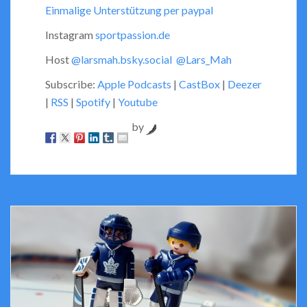
Einmalige Unterstützung per paypal
Instagram
sportpassion.de
Host
@larsmah.bsky.social
@Lars_Mah
Subscribe:
Apple Podcasts
|
CastBox
|
Deezer
|
RSS
|
Spotify
|
Youtube
by