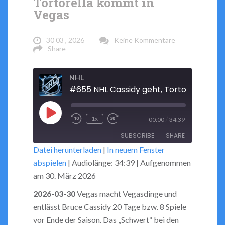
Tortorella kommt in
Vegas
30 03 , 2026
Keine Kommentare
Share
NHL
Play
/
1x
00:00
34:39
Rewind
Fast
Episode
SUBSCRIBE
SHARE
10
Forward
Datei herunterladen
|
In neuem Fenster
Seconds
30
abspielen
|
Audiolänge: 34:39
|
Aufgenommen
seconds
SHARE
RSS FEED
am 30. März 2026
LINK
2026-03-30
Vegas macht Vegasdinge und
entlässt Bruce Cassidy 20 Tage bzw. 8 Spiele
EMBED
vor Ende der Saison. Das „Schwert“ bei den