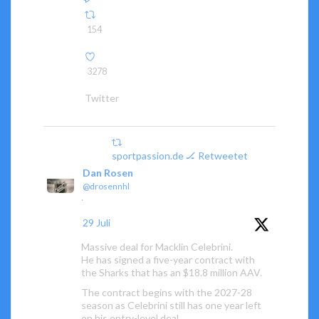
154
3278
Twitter
sportpassion.de 🏒 Retweetet
Dan Rosen
@drosennhl
·
29 Juli
Massive deal for Macklin Celebrini.
He has signed a five-year contract with
the Sharks that has an $18.8 million AAV.
The contract begins with the 2027-28
season as Celebrini still has one year left
on his entry-level deal.