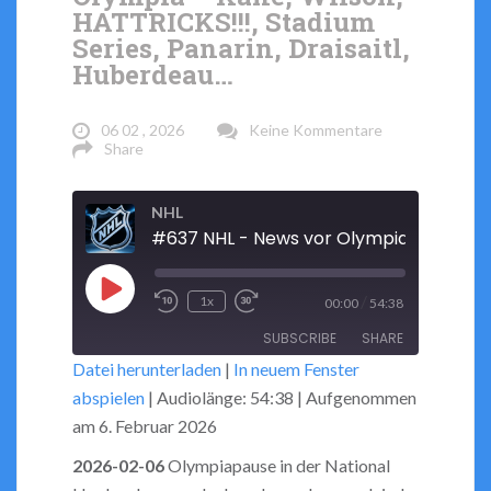
HATTRICKS!!!, Stadium
Series, Panarin, Draisaitl,
Huberdeau…
06 02 , 2026
Keine Kommentare
Share
NHL
Play
/
1x
00:00
54:38
Rewind
Fast
Episode
SUBSCRIBE
SHARE
10
Forward
Datei herunterladen
|
In neuem Fenster
Seconds
30
abspielen
|
Audiolänge: 54:38
|
Aufgenommen
seconds
SHARE
RSS FEED
am 6. Februar 2026
LINK
2026-02-06
Olympiapause in der National