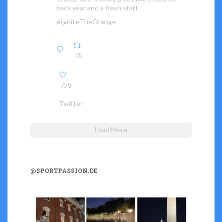
back year and a fresh start
#IgniteTheOrange
45
758
Twitter
Load More
@SPORTPASSION.DE