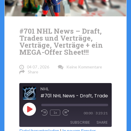
#701 NHL News – Draft,
Trades und Verträge,
Verträge, Verträge + ein
MEGA-Offer Sheet!!!
04 07 , 2026
Keine Kommentare
Share
NHL
Play
/
1x
00:00
3:23:21
Rewind
Fast
Episode
SUBSCRIBE
SHARE
10
Forward
Datei herunterladen
|
In neuem Fenster